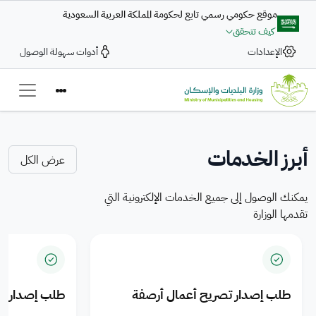
تجاوز إلى المحتوى الرئيسي
موقع حكومي رسمي تابع لحكومة المملكة العربية السعودية
كيف تتحقق
بلاغ رقمي
الإعدادات
أدوات سهولة الوصول
تعزيز التكامل في تقديم
ضمن التكامل بين وزارة البلديات والإسكان والحكومة الرقمية تتاح خدمة
الخدمات البلدية والمنتجات
بلاغ رقمي
— Saudi Arabi
لرفع الشكاوى والمقترحات بسرعة وكفاءة، عبر رحلة رقمية متكاملة لتعزيز
السكنية للمدن السعودية
جودة الخدمات الرقمية
أبرز الخدمات
عرض الكل
اضغط هنا
يمكنك الوصول إلى جميع الخدمات الإلكترونية التي
تقدمها الوزارة
طلب إصدار تصريح أعمال أرصفة
طلب إصدار ت