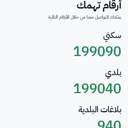
أرقام تهمك
يمكنك التواصل معنا من خلال الأرقام التالية
سكني
199090
بلدي
199040
بلاغات البلدية
940