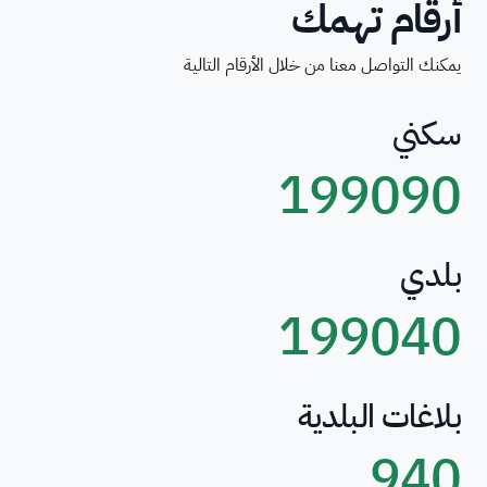
أرقام تهمك
يمكنك التواصل معنا من خلال الأرقام التالية
سكني
199090
بلدي
199040
بلاغات البلدية
940