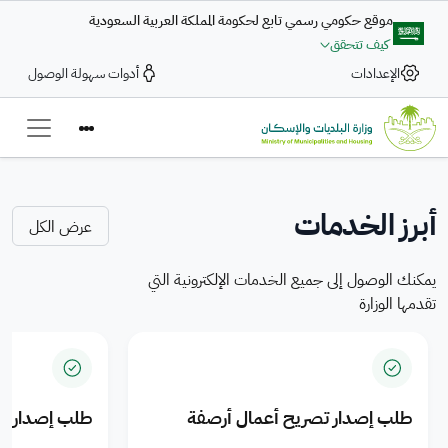
تجاوز إلى المحتوى الرئيسي
موقع حكومي رسمي تابع لحكومة المملكة العربية السعودية
كيف تتحقق
بلاغ رقمي
الإعدادات
أدوات سهولة الوصول
تعزيز التكامل في تقديم
ضمن التكامل بين وزارة البلديات والإسكان والحكومة الرقمية تتاح خدمة
الخدمات البلدية والمنتجات
بلاغ رقمي
— Saudi Arabi
لرفع الشكاوى والمقترحات بسرعة وكفاءة، عبر رحلة رقمية متكاملة لتعزيز
السكنية للمدن السعودية
جودة الخدمات الرقمية
أبرز الخدمات
عرض الكل
اضغط هنا
يمكنك الوصول إلى جميع الخدمات الإلكترونية التي
تقدمها الوزارة
طلب إصدار تصريح أعمال أرصفة
طلب إصدار ت