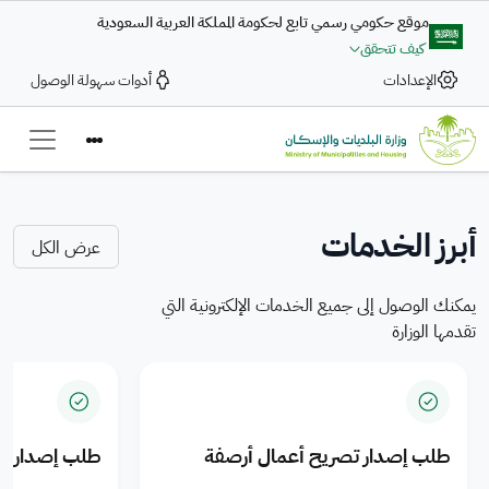
تجاوز إلى المحتوى الرئيسي
موقع حكومي رسمي تابع لحكومة المملكة العربية السعودية
كيف تتحقق
بلاغ رقمي
الإعدادات
أدوات سهولة الوصول
تعزيز التكامل في تقديم
ضمن التكامل بين وزارة البلديات والإسكان والحكومة الرقمية تتاح خدمة
الخدمات البلدية والمنتجات
بلاغ رقمي
— Saudi Arabi
لرفع الشكاوى والمقترحات بسرعة وكفاءة، عبر رحلة رقمية متكاملة لتعزيز
السكنية للمدن السعودية
جودة الخدمات الرقمية
أبرز الخدمات
عرض الكل
اضغط هنا
يمكنك الوصول إلى جميع الخدمات الإلكترونية التي
تقدمها الوزارة
طلب إصدار تصريح أعمال أرصفة
طلب إصدار ت