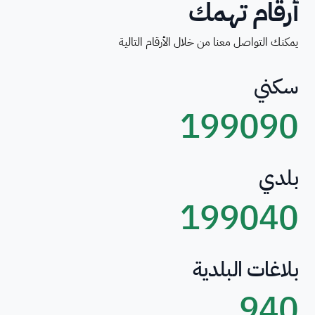
أرقام تهمك
يمكنك التواصل معنا من خلال الأرقام التالية
سكني
199090
بلدي
199040
بلاغات البلدية
940