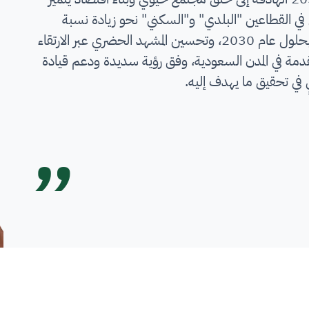
في القطاعين "البلدي" و"السكني" نحو زيادة نسبة
التملك السكني إلى 70% بحلول عام 2030، وتحسين المشهد الحضري عبر الارتقاء
قدمة في المدن السعودية، وفق رؤية سديدة ودعم قيادة
ي تحقيق ما يهدف إليه.