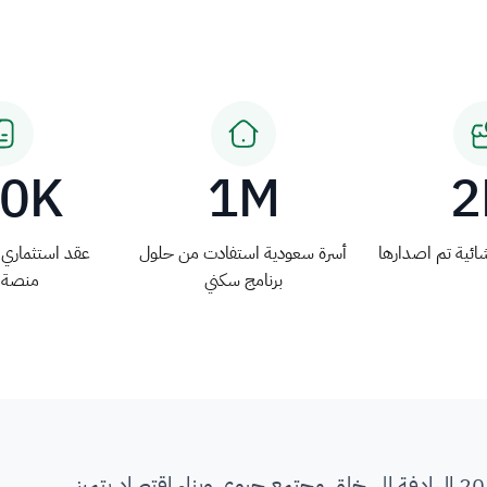
60K
1M
2
ائية تم اصدارها
أسرة سعودية استفادت من حلول
عقد استثماري ت
برنامج سكني
منصة 
انطلاقًا من رؤية المملكة 2030 الهادفة إلى خلق مجتمع حيوي وبناء اقتصاد يتميز