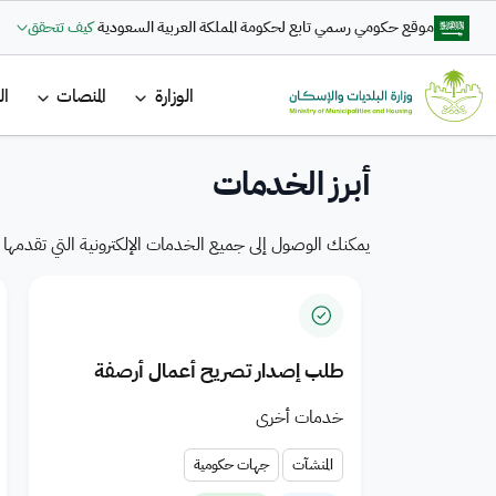
تجاوز إلى المحتوى الرئيسي
موقع حكومي رسمي تابع لحكومة المملكة العربية السعودية
كيف تتحقق
تعزيز التكامل في تقديم الخدمات
ضمن التكامل بين وزارة البلديات والإسكان
القائمة ا
والحكومة الرقمية تتاح خدمة بلاغ رقمي
البلدية والمنتجات السكنية للمدن
الوزارة
المنصات
ال
— Saudi Arabi
لرفع الشكاوى والمقترحات بسرعة وكفاءة، عبر
السعودية
رحلة رقمية متكاملة لتعزيز جودة الخدمات
أبرز الخدمات
الرقمية
اضغط هنا
يمكنك الوصول إلى جميع الخدمات الإلكترونية التي تقدمها ال
طلب إصدار تصريح أعمال أرصفة
خدمات أخرى
المنشآت
جهات حكومية