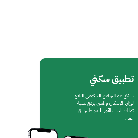
تطبيق سكني
سكني هو البرنامج الحكومي التابع
لوزارة الإسكان والمعني برفع نسبة
تملك البيت الأول للمواطنين في
الممل