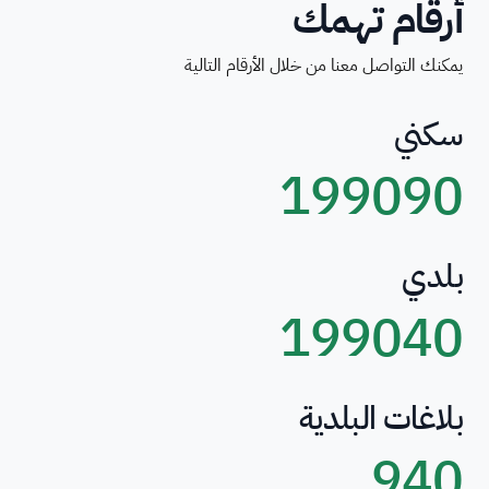
أرقام تهمك
يمكنك التواصل معنا من خلال الأرقام التالية
سكني
199090
بلدي
199040
بلاغات البلدية
940