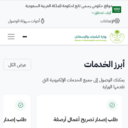
تجاوز إلى المحتوى الرئيسي
موقع حكومي رسمي تابع لحكومة المملكة العربية السعودية
كيف تتحقق
بلاغ رقمي
الإعدادات
أدوات سهولة الوصول
تعزيز التكامل في تقديم
ضمن التكامل بين وزارة البلديات والإسكان والحكومة الرقمية تتاح خدمة
الخدمات البلدية والمنتجات
بلاغ رقمي
— Saudi Arabi
لرفع الشكاوى والمقترحات بسرعة وكفاءة، عبر رحلة رقمية متكاملة لتعزيز
السكنية للمدن السعودية
جودة الخدمات الرقمية
أبرز الخدمات
عرض الكل
اضغط هنا
يمكنك الوصول إلى جميع الخدمات الإلكترونية التي
تقدمها الوزارة
طلب إصدار تصريح أعمال أرصفة
طلب إصدار ت