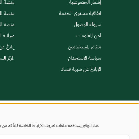
إشعار الخصوصية
منصة الب
اتفاقية مستوى الخدمة
منصة الم
سهولة الوصول
منصة الخ
أمن المعلومات
ميزانية ا
ميثاق المستخدمين
إبلاغ عن
سياسة الاستخدام
المركز ال
الإبلاغ عن شبهة فساد
خريطة الموقع
شروط الاستخدام
هذا الموقع يستخدم ملفات تعريف الارتباط الخاصة للتأكد من س
جميع الحقوق محفوظة - وزارة البلديات والإسكان © 2026