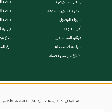
إشعار الخصوصية
منصة الب
اتفاقية مستوى الخدمة
منصة الم
سهولة الوصول
منصة الخ
أمن المعلومات
ميزانية ا
ميثاق المستخدمين
إبلاغ عن
سياسة الاستخدام
المركز ال
الإبلاغ عن شبهة فساد
خريطة الموقع
شروط الاستخدام
هذا الموقع يستخدم ملفات تعريف الارتباط الخاصة للتأكد من س
جميع الحقوق محفوظة - وزارة البلديات والإسكان © 2026