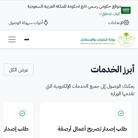
تجاوز إلى المحتوى الرئيسي
موقع حكومي رسمي تابع لحكومة المملكة العربية السعودية
كيف تتحقق
بلاغ رقمي
الإعدادات
أدوات سهولة الوصول
تعزيز التكامل في تقديم
ضمن التكامل بين وزارة البلديات والإسكان والحكومة الرقمية تتاح خدمة
الخدمات البلدية والمنتجات
بلاغ رقمي
— Saudi Arabi
لرفع الشكاوى والمقترحات بسرعة وكفاءة، عبر رحلة رقمية متكاملة لتعزيز
السكنية للمدن السعودية
جودة الخدمات الرقمية
أبرز الخدمات
عرض الكل
اضغط هنا
يمكنك الوصول إلى جميع الخدمات الإلكترونية التي
تقدمها الوزارة
طلب إصدار تصريح أعمال أرصفة
طلب إصدار ت