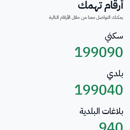
أرقام تهمك
يمكنك التواصل معنا من خلال الأرقام التالية
سكني
199090
بلدي
199040
بلاغات البلدية
940