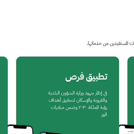
ات المستفيدين من خدماتها.
تطبيق فرص
في إطار جهود وزارة الشؤون البلدية
والقروية والإسكان لتحقيق أهداف
رؤية المملكة ٢٠٣٠ وضمن مبادرات
الوز