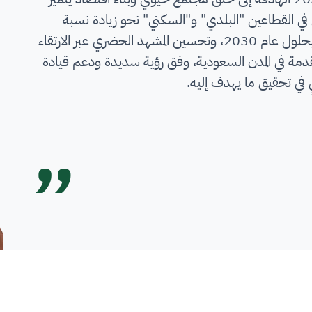
في القطاعين "البلدي" و"السكني" نحو زيادة نسبة
التملك السكني إلى 70% بحلول عام 2030، وتحسين المشهد الحضري عبر الارتقاء
قدمة في المدن السعودية، وفق رؤية سديدة ودعم قيادة
ي تحقيق ما يهدف إليه.