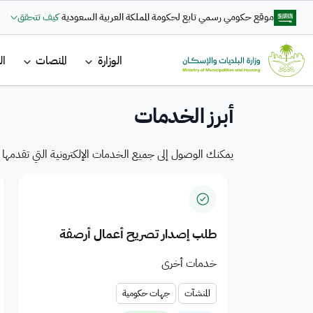
تجاوز إلى المحتوى الرئيسي
موقع حكومي رسمي تابع لحكومة المملكة العربية السعودية
كيف تتحقق
تعزيز التكامل في تقديم الخدمات
ضمن التكامل بين وزارة البلديات والإسكان
القائمة ا
والحكومة الرقمية تتاح خدمة بلاغ رقمي
البلدية والمنتجات السكنية للمدن
الوزارة
المنصات
ال
— Saudi Arabi
لرفع الشكاوى والمقترحات بسرعة وكفاءة، عبر
السعودية
رحلة رقمية متكاملة لتعزيز جودة الخدمات
أبرز الخدمات
الرقمية
اضغط هنا
يمكنك الوصول إلى جميع الخدمات الإلكترونية التي تقدمها ال
طلب إصدار تصريح أعمال أرصفة
خدمات أخرى
المنشآت
جهات حكومية