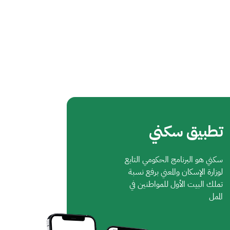
تطبيق سكني
سكني هو البرنامج الحكومي التابع
لوزارة الإسكان والمعني برفع نسبة
تملك البيت الأول للمواطنين في
الممل