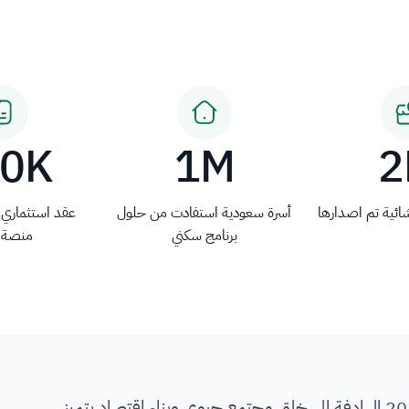
60K
1M
2
ائية تم اصدارها
أسرة سعودية استفادت من حلول
عقد استثماري ت
برنامج سكني
منصة 
انطلاقًا من رؤية المملكة 2030 الهادفة إلى خلق مجتمع حيوي وبناء اقتصاد يتميز