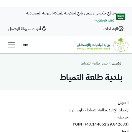
تجاوز إلى المحتوى الرئيسي
موقع حكومي رسمي تابع لحكومة المملكة العربية السعودية
كيف تتحقق
الإعدادات
أدوات سهولة الوصول
Breadcrumb
الرئيسية
بلدية طلعة التمياط
بلدية طلعة التمياط
العنوان
المخطط الإداري بطلعة التمياط - طريق عرعر
خريطة
POINT (43.144051 29.842633)
ايميل