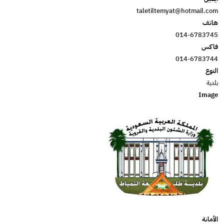
taletiltemyat@hotmail.com
هاتف
014-6783745
فاكس
014-6783744
النوع
بلدية
Image
الأمانة