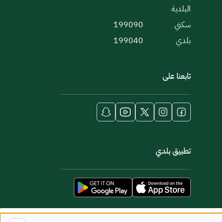
البلدية
سكني
199090
بلدي
199040
تابعنا على
تطبيق بلدي