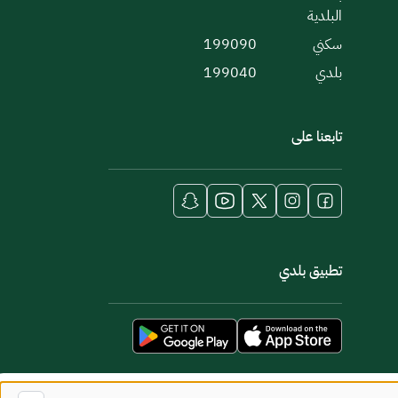
البلدية
سكني
199090
بلدي
199040
تابعنا على
تطبيق بلدي