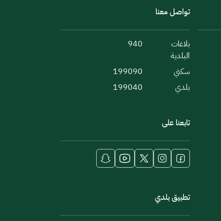
تواصل معنا
بلاغات
940
البلدية
سكني
199090
بلدي
199040
تابعنا على
تطبيق بلدي