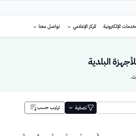
لرئيسية
خدمات الإلكترونية
المركز الإعلامي
تواصل معنا
جهزة البلدية
ث.
ترتيب حسب
تصفية
Current page
Page
Page
Page
Page
First page
«
5
4
3
2
1