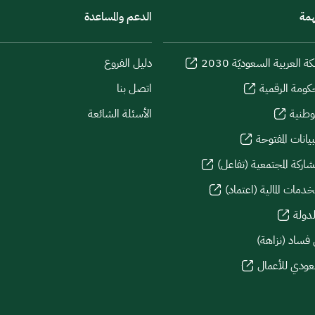
همة
الدعم والمساعدة
كة العربية السعوديّة 2030
دليل الفروع
كومة الرقمية
اتصل بنا
لوطنية
الأسئلة الشائعة
يانات المفتوحة
شاركة المجتمعية (تفاعل)
دمات المالية (اعتماد)
لدولة
 فساد (نزاهة)
سعودي للأعمال