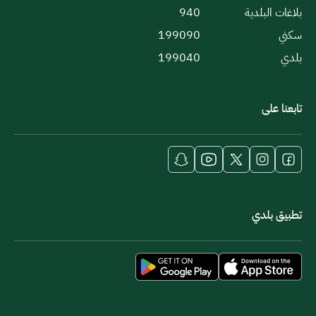
بلاغات البلدية
940
سكني
199090
بلدي
199040
تابعنا على
تطبيق بلدي