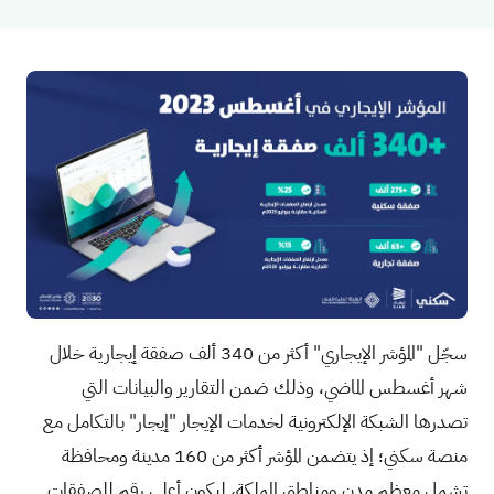
سجّل "المؤشر الإيجاري" أكثر من 340 ألف صفقة إيجارية خلال
شهر أغسطس الماضي، وذلك ضمن التقارير والبيانات التي
تصدرها الشبكة الإلكترونية لخدمات الإيجار "إيجار" بالتكامل مع
منصة سكني؛ إذ يتضمن المؤشر أكثر من 160 مدينة ومحافظة
تشمل معظم مدن ومناطق المملكة، ليكون أعلى رقم للصفقات