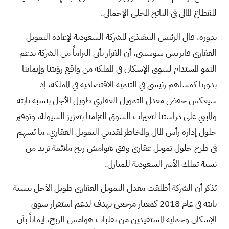
للقطاع المالي في الناتج المحلي الإجمالي.
بدوره، قال الرئيس التنفيذي للشركة السعودية لإعادة التمويل
العقاري فابريس سوسيني، أن القرار يأتي التزاماً من الشركة بدعم
النمو المستدام لسوق الإسكان في المملكة من واقع رؤيتنا وإيماننا
بدورنا كمساهم رئيسي في التنمية الاقتصادية في المملكة، إذ
سيعكس خفض معدل التمويل العقاري طويل الأجل بنسبة ثابتة
والمبني على دراستنا لتغيرات السوق التزامنا بتعزيز السيولة، وتوفير
حلول إدارة رأس المال والمخاطر لمقدمي التمويل العقاري، ما يُسهم
في طرح حلول تمويل عقاري وفق هوامش ربح ملائمة تزيد من
نسبة تملك الأسر السعودية للمنازل.
يُذكر أن الشركة أطلقت معدل التمويل العقاري طويل الأجل بنسبة
ثابتة في عام 2018 كمعيار مرجعي يهدف لدعم استقرار سوق
الإسكان وحماية المستفيدين من تقلبات هوامش الربح، إيماناً بأن