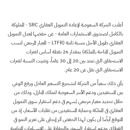
أعلنت الشركة السعودية لإعادة التمويل العقاري
SRC
- المملوكة
بالكامل لصندوق الاستثمارات العامة - عن خفضها لمعدل التمويل
العقاري طويل الأجل بنسبة ثابتة (
LTFR
– المعيار المرجعي لنسب
التمويل المتاحة بالمملكة) بمقدار 26 نقطة أساس لفترات
الاستحقاق التي تمتد بين 20 إلى 30 عاماً، وتثبيت النسبة لفترات
الاستحقاق التي تقل عن 20 عام.
يأتي ذلك سعياً من الشركة لتشجيع التسعير العادل ورفع الوعي
بين المستفيدين ودعم الأسر السعودية لتملك المنازل، وذلك من
خلال تحديد معيار مرجعي يُسهم في دعم استقرار سوق التمويل
العقاري في المملكة وحماية المستفيدين من تقلبات الأسعار، إذ من
المتوقع أيضًا أن يكون لهذا الخفض أثر إيجابي على تعزيز النمو في
القطاع، ودعم استقرار السوق والحفاظ على الإسهامات المتنامية