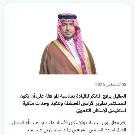
05 أغسطس 2026
الحقيل يرفع الشكر للقيادة بمناسبة الموافقة على أن يكون
للمستثمر تطوير الأراضي المخططة وتنفيذ وحدات سكنية
لمستفيدي الإسكان التنموي
رفع معالي وزير البلديات والإسكان الأستاذ ماجد بن عبدالله الحقيل،
الشكر لخادم الحرمين الشريفين الملك سلمان بن عبدالعزيز