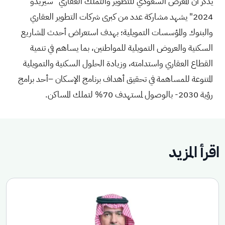
يُذكر أن المعرض السعودي للتطوير والتملك العقاري "سيريدو
2024" يشهد مشاركة عدد من كبرى شركات التطوير العقاري
والبنوك والمؤسسات التمويلية؛ بهدف استعراض أحدث المشاريع
السكنية والعروض التمويلية للمواطنين، بما يساهم في تنمية
القطاع العقاري واستدامته، وزيادة الحلول السكنية والتمويلية
المتنوعة للمساهمة في تحقيق أهداف برنامج الإسكان –أحد برامج
رؤية 2030- بالوصول لمستهدف 70% لتملك المساكن.
اقرأ المزيد