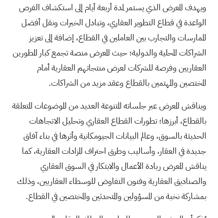
ويهدف المعرض الذي يستمر لمدة أربعة أيام إلى استكشاف الفرص
الواعدة في قطاع التطوير العقاري، وتبادل الخبرات ونقل أفضل
الممارسات والتجارب بين العاملين في القطاع، إضافة إلى تعزيز
الشراكات المحلية والدولية؛ حيث المعرض منصة تجمع كبار المطورين
العقاريين وفرصة للشركات لعرض منتجاتهم العقارية أمام
المختصين والمهتمين بالقطاع وعقد مزيد من الشراكات.
ويناقش المعرض عبر جلساته المتنوعة العديد من الموضوعات المتعلقة
بالقطاع، أبرزها؛ تطورات القطاع العقاري وتحليل الاتجاهات
الحديثة بالسوق، وعالم البيانات الجيومكانية وأثرها في بناء آفاق
جديدة في العقار، وأساليب وطرق احتراف المزادات العقارية، كما
يناقش المعرض ريادة الأعمال والابتكار في السوق العقاري
والصناديق العقارية وفنون التفاوض للوسطاء العقاريين، وذلك
بمشاركة نخبة من المسؤولين والمتحدثين والمختصين في القطاع.