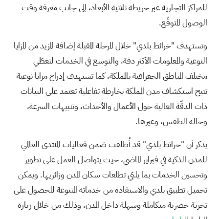
للمراكز التجارية عبر خريطة ثلاثية الأبعاد، إلى جانب معرفة وقت
الوصول المتوقّع.
وتستهدف "خرائط بلدي" خلال المرحلة المقبلة إضافة المزيد من المزايا
النوعية والمعلومات الأكثر دقة، والتوسع في الخدمات لتغطّي
مختلف المناطق الجغرافية بالمملكة، كما تستهدف إدراج مزايا نوعية
تتيح استكشاف مدن المملكة بخارطة تفاعلية تعتمد على البيانات
ذات الدقّة العالية حول الأعمال والأحداث، وتنبيهات السرعة،
وحالة الطقس، وغيرها.
يذكر أن "خرائط بلدي" قد أُطلقت ضمن فعاليات المنتدى العالمي
للمدن الذكية في فبراير الماضي، حيث يتواصل العمل على تطوير
وتحسين الخدمات بما يلبّي تطلعات سكان المدن وزائريها. ويمكن
تحميل تطبيق بلدي والاستفادة من خدماته المتنوعة للحصول على
تجربة حضرية متكاملة وسهلة داخل المدن، وذلك من خلال زيارة