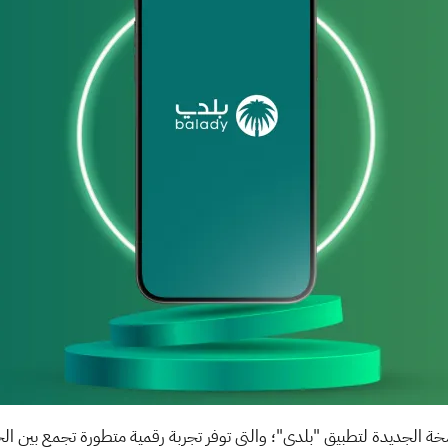
خة الجديدة لتطبيق "بلدي"؛ والتي توفر تجربة رقمية متطورة تجمع بين الخ