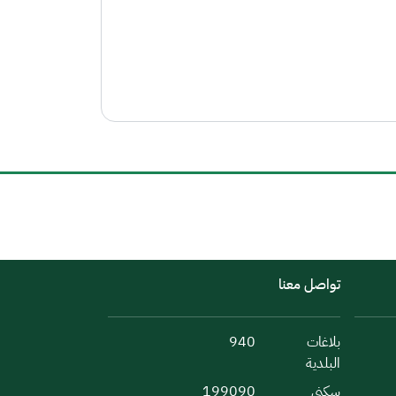
تواصل معنا
بلاغات
940
البلدية
سكني
199090