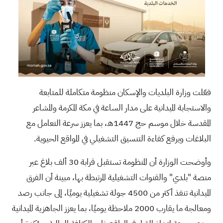
فعّلت وزارة البلديات والإسكان منظومة متكاملة للمتابعة
والاستجابة الميدانية على مدار الساعة في مكة المكرمة والمشاعر
المقدسة خلال موسم حج 1447هـ، بما يعزز سرعة التعامل مع
البلاغات ويرفع كفاءة التنسيق التشغيلي في المواقع الحيوية.
وأوضحت الوزارة أن المنظومة تستقبل قرابة 30 ألف بلاغ عبر
منصة "بلدي" والقنوات التشغيلية المرتبطة بها، مبينة أن الفرق
الميدانية تنفذ أكثر من 4500 جولة تشغيلية يوميًا، إلى جانب رصد
ومعالجة ما يقارب 2000 ملاحظة يوميًا، بما يعزز الجاهزية الميدانية