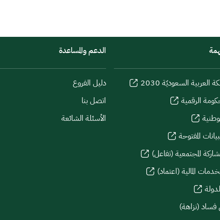
همة
الدعم والمساعدة
كة العربية السعوديّة 2030
دليل الفروع
كومة الرقمية
اتصل بنا
لوطنية
الأسئلة الشائعة
يانات المفتوحة
شاركة المجتمعية (تفاعل)
دمات المالية (اعتماد)
لدولة
 فساد (نزاهة)