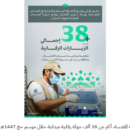
نفّذت وز