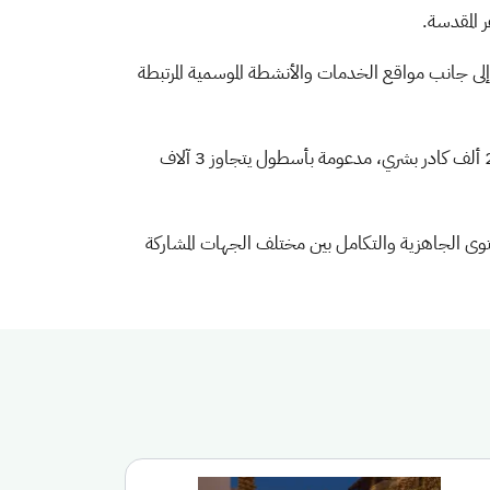
 المقدسة.
إلى جانب مواقع الخدمات والأنشطة الموسمية المرتبطة
وأكدت الوزارة أن الجولات الرقابية الميدانية نُفذت بمشاركة أكثر من 650 مراقبًا ميدانيًا، ضمن منظومة تشغيلية تضم أكثر من 22 ألف كادر بشري، مدعومة بأسطول يتجاوز 3 آلاف
وى الجاهزية والتكامل بين مختلف الجهات المشاركة