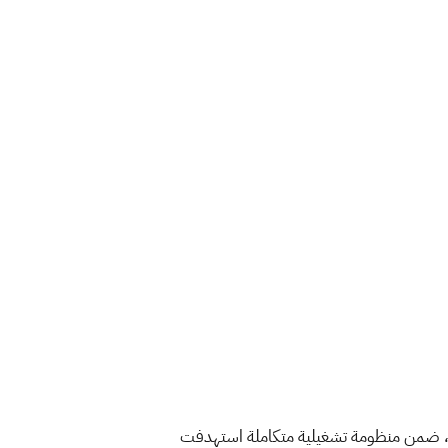
ارة البلديات والإسكان، ممثلةً بأمانة العاصمة المقدسة، أكثر من 38 ألف جولة رقابية ميدانية خلال موسم حج 1447هـ، ضمن منظومة تشغيلية متكاملة استهدفت