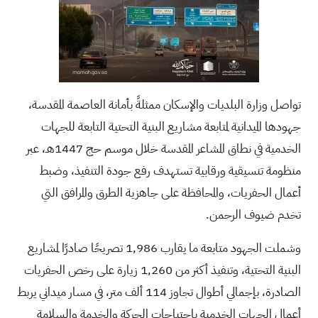
تواصل وزارة البلديات والإسكان ممثلةً بأمانة العاصمة المقدسة،
جهودها الميدانية لمتابعة مشاريع البنية التحتية التابعة للجهات
الخدمية في نطاق المشاعر المقدسة خلال موسم حج 1447هـ، عبر
منظومة تنسيقية ورقابية تستهدف رفع جودة التنفيذ، وضبط
أعمال الحفريات، والمحافظة على جاهزية الطرق والمرافق التي
تخدم ضيوف الرحمن.
وشملت الجهود متابعة ما يقارب 1,986 تصريحًا صادرًا لمشاريع
البنية التحتية، وتنفيذ أكثر من 1,260 زيارة على رخص الحفريات
الصادرة، بإجمالي أطوال تجاوز 114 ألف متر، في مسار ميداني يربط
أعمال الجهات الخدمية باحتياجات الحركة والخدمة والسلامة