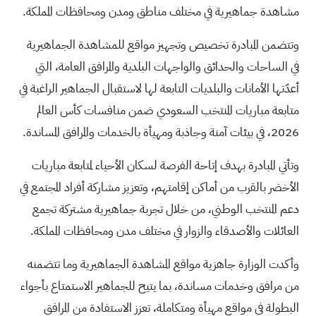
مشاهدة جماهيرية في مختلف مناطق ومدن ومحافظات المملكة.
وتتضمن المبادرة تخصيص وتجهيز مواقع للمشاهدة الجماهيرية
في الساحات والحدائق والواجهات البلدية والمرافق العامة، التي
أعدّتها الأمانات والبلديات التابعة لها لاستقبال الجماهير الراغبة في
متابعة مباريات المنتخب السعودي ضمن منافسات كأس العالم
2026، في بيئات آمنة وجاذبة ومهيأة بالخدمات والمرافق المساندة.
وتأتي المبادرة بهدف إتاحة الفرصة لسكان الأحياء لمتابعة مباريات
الأخضر بالقرب من أماكن إقامتهم، وتعزيز مشاركة أفراد المجتمع في
دعم المنتخب الوطني، من خلال تجربة جماهيرية مشتركة تجمع
العائلات والأصدقاء والزوار في مختلف مدن ومحافظات المملكة.
وأكدت الوزارة جاهزية مواقع المشاهدة الجماهيرية وما تتضمنه
من مرافق وخدمات مساندة، بما يتيح للجماهير الاستمتاع بأجواء
البطولة في مواقع مهيأة ومتكاملة، تعزز الاستفادة من المرافق