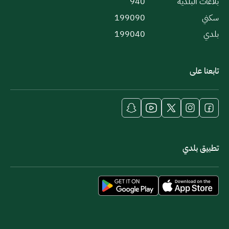
بلاغات البلدية
940
سكني
199090
بلدي
199040
تابعنا على
تطبيق بلدي