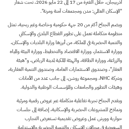
أذربيجان، خلال الفترة من 17 إلى 22 مايو 2026، تحت شعار
"الإسكان العالمي: مدن ومجتمعات آمنة ومرنة".
ويضم الجناح أكثر من 20 جهة حكومية وخاصة وغير ربحية، تمثل
منظومة متكاملة تعمل على تطوير القطاع البلدي والإسكاني
والتنمية الحضرية في المملكة، من أبرزها وزارة البلديات والإسكان،
ووزارة الاستثمار، ووزارة الاقتصاد والتخطيط، ووزارة البيئة والمياه
والزراعة، ووزارة الطاقة، والهيئة الملكية لمدينة الرياض، و"هيئة
العقار"، وصندوق الاستثمارات العامة، وصندوق التنمية العقارية،
وشركة
NHC
، ومجموعة روشن، إلى جانب عدد من الأمانات
وهيئات التطوير والجامعات والمؤسسات الوطنية والدولية.
ويقدم الجناح تجربة تفاعلية متكاملة عبر عروض رقمية ومرئية
ونماذج للمشروعات الحضرية والإسكانية، إضافة إلى جلسات
حوارية وورش عمل وعروض تقديمية تستعرض التجارب
السعودية في مجالات الإسكان والتنمية الحضرية والاستدامة