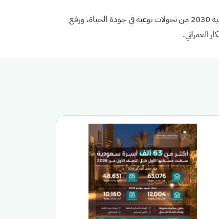
ويستعرض جناح المملكة التجربة السعودية في التنمية الحضرية وتطوير قطاع الإسكان، وما تحقق ضمن مستهدفات رؤية السعودية 2030 من تحولات نوعية في جودة الحياة، ورفع
ار العمراني.