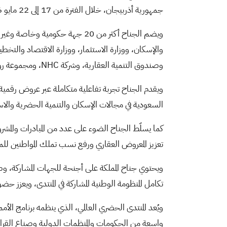
جمهورية أذربيجان، خلال الفترة من 17 إلى 22 مايو 2026، تحت شعار "الإسكان العالمي: مدن ومجتمعات آمنة ومرنة".
ويضم الجناح أكثر من 20 جهة حكو
والإسكان، ووزارة الاستثمار، ووزارة الاقتصاد والتخطيط،
وصندوق التنمية العقارية، وشركة
NHC
، ومجموعة رو
ويقدم الجناح تجربة تفاعلية متكاملة عبر عروض رق
السعودية في مجالات الإسكان والتنمية الحضرية والاستد
كما يسلّط الجناح الضوء على عدد من المبادرات والمشر
تعزيز المعروض العقاري ورفع نسب تملك المواطنين لل
ويحتوي جناح المملكة على أجنحة للجهات المشاركة، وص
تكامل المنظومة الوطنية المشاركة في المنتدى، ويعزز حضو
ويُعد المنتدى الحضري العالمي، الذي ينظمه برنامج الأم
واسعة من الحكومات والمنظمات الدولية وصناع القرار 