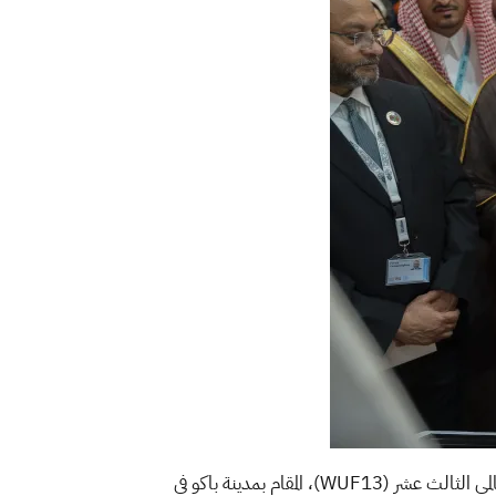
لمي الثالث عشر (
WUF13
)، المقام بمدينة باكو في