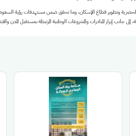
لى جانب إبراز المبادرات والمشروعات الوطنية المرتبطة بمستقبل المدن والابتك