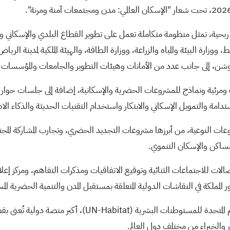
مية وخاصة وغير ربحية، تمثل منظومة متكاملة تعمل على تطوير القطاع البلدي والإسكان
 ووزارة البيئة والمياه والزراعة، ووزارة الطاقة، والهيئة الملكية لمدينة ال
شن، إلى جانب عدد من الأمانات وهيئات التطوير والجامعات والمؤسسات ا
مية ومرئية ونماذج للمشروعات الحضرية والإسكانية، إضافة إلى جلسات 
امة والتمويل الإسكاني والابتكار واستخدام التقنيات الحديثة والذكاء الا
وعات النوعية، من أبرزها مشروعات التجديد الحضري، وتجارب المشاركة المجت
مساكن والإسكان التنموي.
الات للاجتماعات الثنائية وتوقيع الاتفاقيات ومذكرات التفاهم، ومركز إ
ر المملكة في النقاشات الدولية المتعلقة بمستقبل المدن والتنمية الحضرية الم
م المتحدة للمستوطنات البشرية (
UN-Habitat
)، أكبر منصة دولية تُعنى بق
والخبراء من مختلف دول العالم.