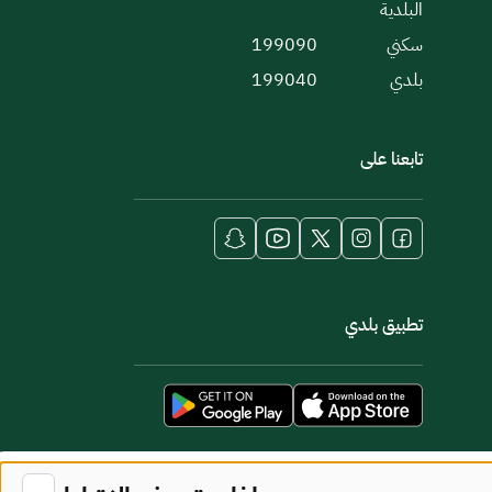
البلدية
سكني
199090
بلدي
199040
تابعنا على
تطبيق بلدي