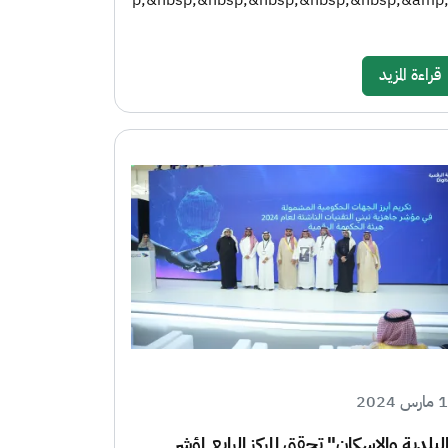
p;&nbsp;&nbsp;&nbsp;&nbsp;&nbsp;&amp
قراءة المزيد
 2024
لبلدية والإسكان" تحقق المركز الرابع لمؤشر