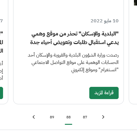
10 مايو 2022
27 سبتمب
"البلدية والإسكان" تحذر من موقع وهمي
"ا
يدعي استقبال طلبات وتعويض أحياء جدة
ال
ال
رصدت وزارة الشؤون البلدية والقروية والإسكان أحد
الحسابات الوهمية على موقع التواصل الاجتماعي
أع
"انستغرام" وموقع إلكتروني
إص
أص
قراءة المزيد
Last page
»
Page
Current page
Page
First page
«
89
88
87
Next page
›
Previous page
‹