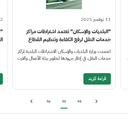
11 نوفمبر 2025
02 نوفمب
"البلديات والإسكان" تعتمد اشتراطات مراكز
"ا
خدمات النقل لرفع الكفاءة وتنظيم القطاع
ال
اعتمدت وزارة البلديات والإسكان الاشتراطات البلدية لمراكز
خدمات النقل، في إطار جهودها لتطوير بيئة الأعمال والارت
قراءة المزيد
Last page
»
Page
Current page
Page
First page
«
96
95
94
Next page
›
Previous page
‹