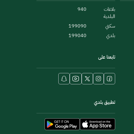
بلاغات
940
البلدية
سكني
199090
بلدي
199040
تابعنا على
تطبيق بلدي