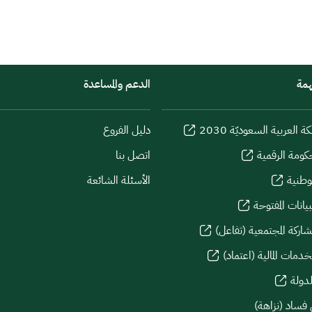
همة
الدعم والمساعدة
كة العربية السعوديّة 2030
دليل الفروع
كومة الرقمية
اتصل بنا
لوطنية
الأسئلة الشائعة
يانات المفتوحة
شاركة المجتمعية (تفاعل)
دمات المالية (اعتماد)
لدولة
 فساد (نزاهة)