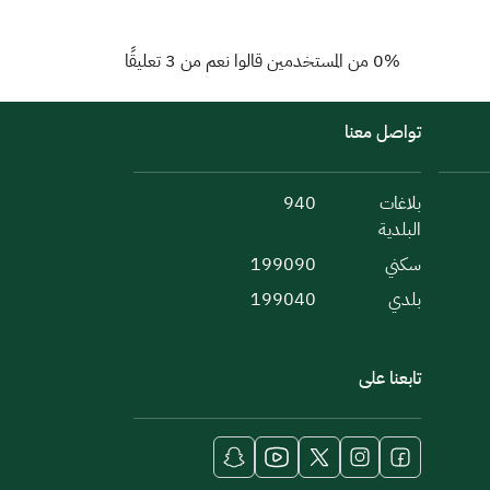
0% من المستخدمين قالوا نعم من 3 تعليقًا
تواصل معنا
بلاغات
940
البلدية
سكني
199090
بلدي
199040
تابعنا على