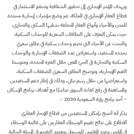
ويهدف المؤشر الإيجاري إلى تحقيق الشفافية وتحفيز الاستثمار في
قطاع العقار الإيجاري في المملكة، عبر وضع مؤشرات إيجارية محددة
للمدن والأحياء وأنواع العقار المختلفة بشقيها السكني والتجاري،
حيث يمكن التعرّف على النطاقات السعرية للوحدات السكنية،
والبحث عن الأحياء التي تضم وحدات سكنية في نطاق سعري
يحدده المستفيد، واستعراض عدد الصفقات الإيجارية والوحدات
السكنية والتجارية في الحيّ المعين خلال الفترة المحددة، ومتوسط
القيم الإيجارية، وتوضيح النطاق السعري للصفقات السكنية،
واستعراضها من خلال رسم بياني، وذلك في إطار دعم المستفيدين
والمساهمة في رفع كفاءة السوق تماشيًا مع أهداف برنامج الإسكان
– أحد برامج رؤية السعودية 2030 -.
يذكر أنه أصبح بإمكان المستفيدين من قطاع الإيجار العقاري
الاطلاع على نتائج تقييم الوسطاء العقاريين على قائمة الوسطاء
في المؤشر، وعدد المقيّمين للوسيط، ويعتمد التقييم في المرحلة الحالية