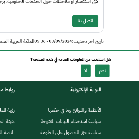
لأي استفسار أو ملاحظات حول الخدمات الحكومية، يرجى 
اتصل بنا
تاريخ اخر تحديث:
المملكة العربية السع
03/09/2024 - 05:36
هل استفدت من المعلومات المقدمة في هذه الصفحة؟
نعم
لا
البوابة الإلكترونية
روابط م
الأنظمة واللوائح وما في حكمها
رؤية الممل
سياسة استخدام البيانات المفتوحة
هيئة الح
سياسة حق الحصول على المعلومة
المنصة ا