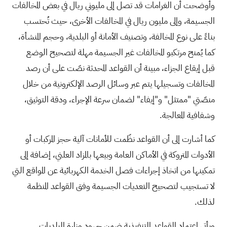
وأوضحت أن الغرامات قد تصل إلى مليوني ريال في بعض المخالفات
الجسيمة، وإلى مليون ريال في المخالفات الأخرى، حيث تُحتسب
بناءً على نوع المخالفة، وتصنيف الأمانة أو البلدية، وحجم المنشأة،
كما يُمنح مرتكبو المخالفات غير الجسيمة مهلة لتصحيح الوضع
قبل إيقاع الجزاء، مبينة أن القواعد المحدثة نصّت على أن رصد
المخالفات وتسجيلها يتم عبر وسائل الرصد الإلكترونية من خلال
منصّتي "ممتثل" و"إيفاء" لضمان سرعة الإجراء، ودقة التوثيق،
وشفافية المعالجة.
كما أشارت إلى أن القواعد نظّمت للأمانات آلية حجز المركبات أو
الأدوات المتروكة في الأماكن العامة وبيعها بالمزاد العلني، إضافة إلى
تمكينها من اتخاذ إجراءات فصل الخدمة الكهربائية عن المواقع التي
لا تستجيب لتصحيح التعديات الجسيمة وفق القواعد المنظمة
لذلك.
ويأتي اعتماد القواعد التنفيذية ضمن جهود وزارة البلديات