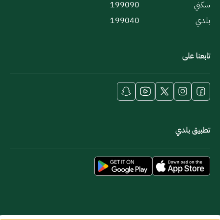
سكني
199090
بلدي
199040
تابعنا على
تطبيق بلدي