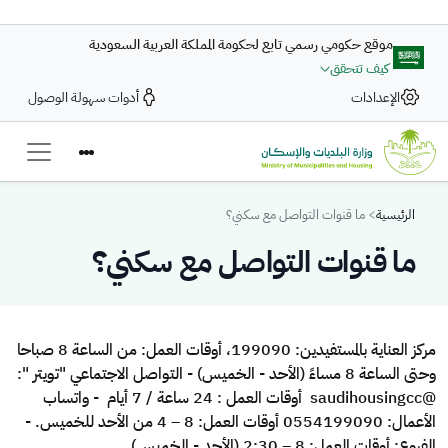
تجاوز إلى المحتوى الرئيسي
موقع حكومي رسمي تابع لحكومة المملكة العربية السعودية
كيف تتحقق
الإعدادات
أدوات سهولة الوصول
Breadcrumb
الرئيسية
ما قنوات التواصل مع سكني؟
ما قنوات التواصل مع سكني؟
مركز العناية بالمستفيدين: 199090، أوقات العمل: من الساعة 8 صباحا
وحتى الساعة 8 مساءً (الأحد - الخميس) - التواصل الاجتماعي "تويتر
":
@saudihousingcc
أوقات العمل : 24 ساعة / 7 أيام
-
واتساب
الأعمال: 0554199090 أوقات العمل: 8 – 4 من الأحد للخميس. -
الفروع: أوقات العمل: 8 – 2:30 (الأحد - الخميس)
.