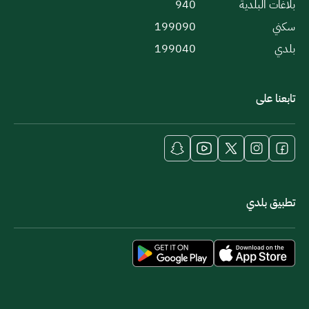
بلاغات البلدية
940
سكني
199090
بلدي
199040
تابعنا على
تطبيق بلدي