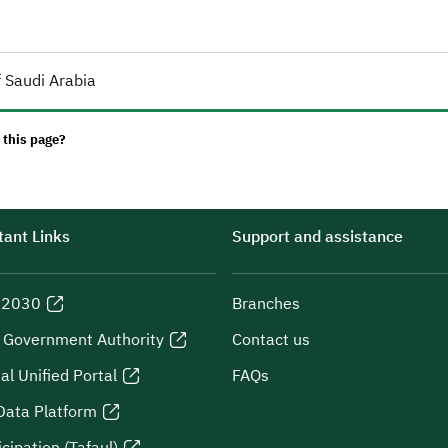
 Saudi Arabia
 this page?
ant Links
Support and assistance
n 2030
Branches
l Government Authority
Contact us
al Unified Portal
FAQs
Data Platform
icipation (Tafaul)