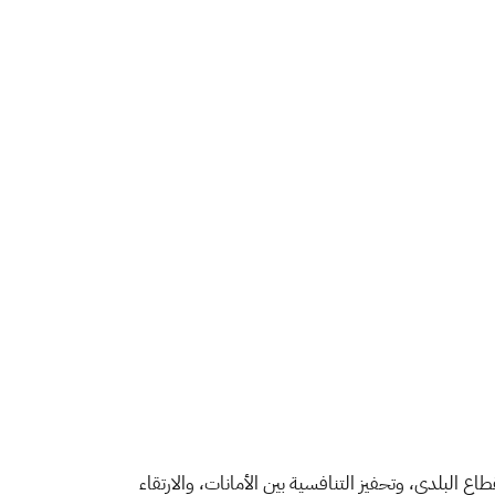
 البلدي لعام 2026؛ بهدف تعزيز التميز المؤسسي في القطاع البلدي، وتحفيز التنافسية بين الأمانات، والارتقاء