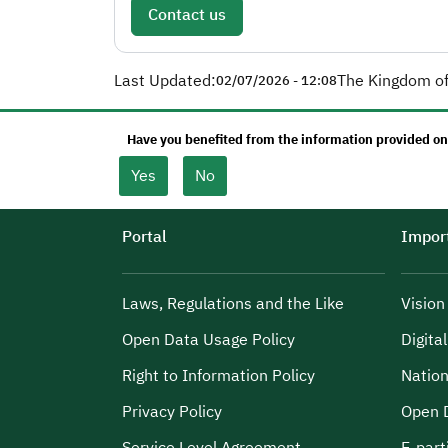
Contact us
Last Updated:
The Kingdom of
02/07/2026 - 12:08
Have you benefited from the information provided on
Yes
No
Portal
Import
Laws, Regulations and the Like
Visio
Open Data Usage Policy
Digita
Right to Information Policy
Nation
Privacy Policy
Open 
Service Level Agreement
E-part