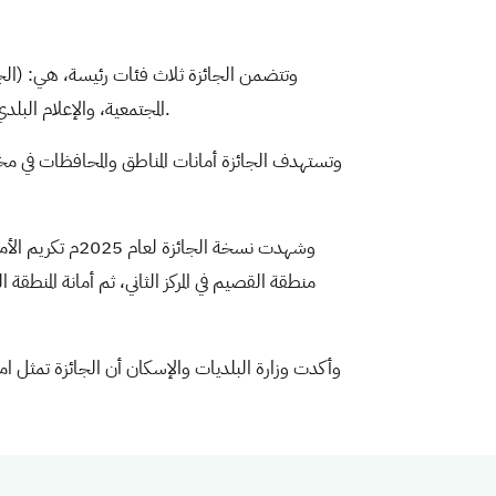
وتتضمن الجائزة ثلاث فئات رئيسة، هي: (الجائز
المجتمعية، والإعلام البلدي، وذلك لإبراز المبادرات والتجارب المتميزة التي تسهم في رفع كفاءة العمل البلدي وتحسين مستوى الخدمات المقدمة للمستفيدين.
وتستهدف الجائزة أمانات المناطق والمحافظات في مخت
وشهدت نسخة الج
منطقة القصيم في المركز الثاني، ثم أمانة المنطقة 
وأكدت وزارة البلديات والإسكان أن الجائزة تمثل امتد