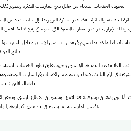
بجودة الخدمات البلدية، من خلال تبني الممارسات المبتكرة وتطوير كفاءة الأداء، بما يواكب مستهدفات رؤية السعودية 2030.
ة الذهبية، والجائزة الفضية، والجائزة البرونزية)، إلى جانب عدد من المسا
لف أنحاء المملكة، بما يسهم في تعزيز التنافس الإيجابي وتبادل الخبرات وأ
نتائج الدورة الثالثة وتكريم الجهات الفائزة خلال شهر يناير 2027.
ائزة لعام 2025م تكريم الأمانات الفائزة تقديرًا لتميزها المؤسسي وجهودها في تطوير الخدما
الشرقية في المركز الثالث، فيما برزت عدد من الأمانات في المسارات النوعية، 
الباعة الجائلين (التاجر المتنقل)، ومشروعات بهجة، وإدارة الأزمات والطوارئ.
ادًا لجهودها في ترسيخ ثقافة التميز المؤسسي في القطاع البلدي، وتحفيز الأم
أفضل الممارسات، بما يسهم في بناء مدن أكثر ازدهارًا واستدامة، وتعزيز جودة الحياة في مختلف مناطق المملكة.