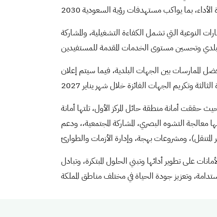
رات النوعية التي تشمل الكفاءة التشغيلية، والمشاركة
فضل الممارسات بين الجهات البلدية، فيما سيتم إعلان
ت البلدية، حيث حققت أمانة منطقة حائل المركز الأول، تلتها أمانة
ومنها معالجة التشوه البصري، المشاركة المجتمعية،، ودعم
انات على تطوير أدائها وتبني الحلول المبتكرة، وتبادل