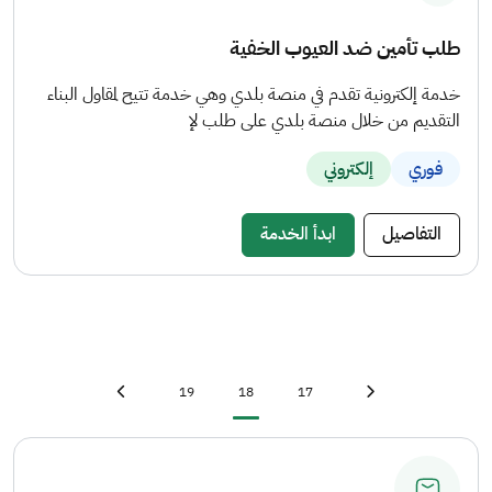
طلب تأمين ضد العيوب الخفية
خدمة إلكترونية تقدم في منصة بلدي وهي خدمة تتيح لمقاول البناء
التقديم من خلال منصة بلدي على طلب لإ
فوري
إلكتروني
التفاصيل
ابدأ الخدمة
Last page
»
Page
Current page
Page
First page
«
19
18
17
Next page
›
Previous page
‹