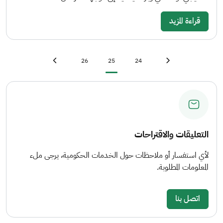
قراءة المزيد
Last page
»
Page
Current page
Page
First page
«
26
25
24
Next page
›
Previous page
‹
التعليقات والاقتراحات
لأي استفسار أو ملاحظات حول الخدمات الحكومية، يرجى ملء
المعلومات المطلوبة.
اتصل بنا