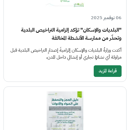
06 نوفمبر 2025
"البلديات والإسكان" تؤكد إلزامية التراخيص البلدية
وتحذّر من ممارسة الأنشطة المخالفة
أكدت وزارةُ البلديات والإسكان إلزاميةَ إصدارِ التراخيص البلدية قبل
مزاولة أي نشاطٍ تجاري أو إنشائي داخل المدن،
قراءة المزيد