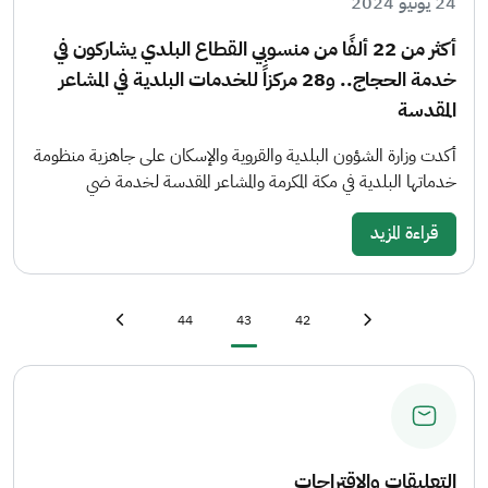
24 يونيو 2024
أكثر من 22 ألفًا من منسوبي القطاع البلدي يشاركون في
خدمة الحجاج.. و28 مركزاً للخدمات البلدية في المشاعر
المقدسة
أكدت وزارة الشؤون البلدية والقروية والإسكان على جاهزية منظومة
خدماتها البلدية في مكة المكرمة والمشاعر المقدسة لخدمة ضي
قراءة المزيد
Last page
»
Page
Current page
Page
First page
«
44
43
42
Next page
›
Previous page
‹
التعليقات والاقتراحات