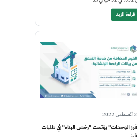
 حيًا في مد
قراءة المزيد
س 2022
رز الوحدات" يؤتمت "رخص البناء" في طلبات
فرز