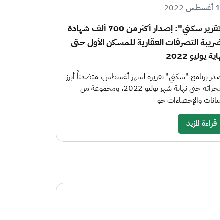
س 2022
"تقرير سكني": إصدار أكثر من 700 ألف شهادة
ريبة التصرفات العقارية للمسكن الأول حتى
ية يوليو 2022
در برنامج "سكني" تقريره لشهر أغسطس، متضمناً أبرز
منجزاته حتى نهاية شهر يوليو 2022، ومجموعة من
بيانات والإحصاءات حو
قراءة المزيد