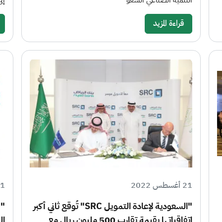
التنمية الصناعي السعو
إلى 52% في 32
قراءة المزيد
21 أغسطس 2022
21 أغسط
"السعودية لإعادة التمويل SRC" تُوقع ثاني أكبر
"ف
اتفاقياتها بقيمة تقارب 500 مليون ريال مع
ال