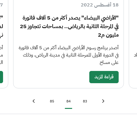
18 أغسطس 2022
17 أغسط
"الأراضي البيضاء" يصدر أكثر من 5 آلاف فاتورة
في المرحلة الثانية بالرياض.. بمساحات تتجاوز 25
لض
مليون م2
نها
أصدر برنامج رسوم الأراضي البيضاء أكثر من 5 آلاف فاتورة
أص
د
في الدورة الأولى للمرحلة الثانية في مدينة الرياض، وذلك
على مساح
ال
قراءة المزيد
Last page
»
Page
Current page
Page
First page
«
85
84
83
Next page
›
Previous page
‹