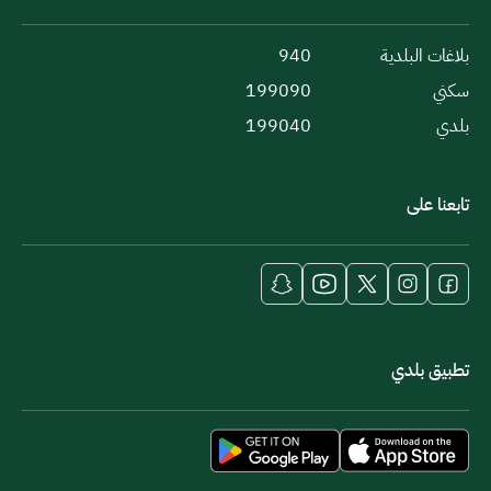
بلاغات البلدية
940
سكني
199090
بلدي
199040
تابعنا على
تطبيق بلدي