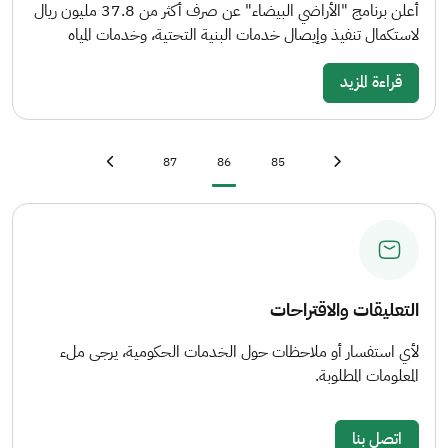
أعلن برنامج "الأراضي البيضاء" عن صرف أكثر من 37.8 مليون ريال
لاستكمال تنفيذ وإيصال خدمات البنية التحتية، وخدمات المياه
قراءة المزيد
Last page
»
Page
Current page
Page
First page
«
87
86
85
Next page
›
Previous page
‹
التعليقات والاقتراحات
لأي استفسار أو ملاحظات حول الخدمات الحكومية، يرجى ملء
المعلومات المطلوبة.
اتصل بنا