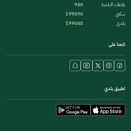
بلاغات البلدية
940
سكني
199090
بلدي
199040
تابعنا على
تطبيق بلدي