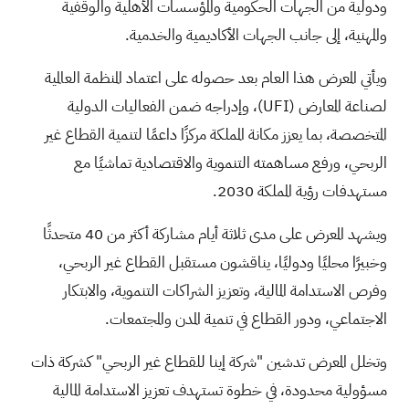
ودولية من الجهات الحكومية والمؤسسات الأهلية والوقفية
والمهنية، إلى جانب الجهات الأكاديمية والخدمية.
ويأتي المعرض هذا العام بعد حصوله على اعتماد المنظمة العالمية
لصناعة المعارض (
UFI
)، وإدراجه ضمن الفعاليات الدولية
المتخصصة، بما يعزز مكانة المملكة مركزًا داعمًا لتنمية القطاع غير
الربحي، ورفع مساهمته التنموية والاقتصادية تماشيًا مع
مستهدفات رؤية المملكة 2030.
ويشهد المعرض على مدى ثلاثة أيام مشاركة أكثر من 40 متحدثًا
وخبيرًا محليًا ودوليًا، يناقشون مستقبل القطاع غير الربحي،
وفرص الاستدامة المالية، وتعزيز الشراكات التنموية، والابتكار
الاجتماعي، ودور القطاع في تنمية المدن والمجتمعات.
وتخلل المعرض تدشين "شركة إينا للقطاع غير الربحي" كشركة ذات
مسؤولية محدودة، في خطوة تستهدف تعزيز الاستدامة المالية