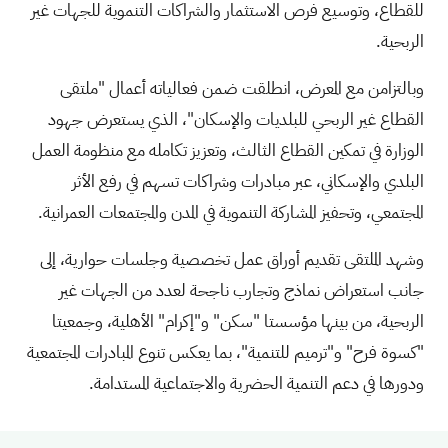
للقطاع، وتوسيع فرص الاستثمار والشراكات التنموية للجهات غير
الربحية.
وبالتزامن مع المعرض، انطلقت ضمن فعالياته أعمال "ملتقى
القطاع غير الربحي للبلديات والإسكان"، الذي يستعرض جهود
الوزارة في تمكين القطاع الثالث، وتعزيز تكامله مع منظومة العمل
البلدي والإسكاني، عبر مبادرات وشراكات تسهم في رفع الأثر
المجتمعي، وتحفيز المشاركة التنموية في المدن والمجتمعات العمرانية.
وشهد الملتقى تقديم أوراق عمل تخصصية وجلسات حوارية، إلى
جانب استعراض نماذج وتجارب ناجحة لعدد من الجهات غير
الربحية، من بينها مؤسستا "سكن" و"إكرام" الأهلية، وجمعيتا
"كسوة فرح" و"ترميم للتنمية"، بما يعكس تنوع المبادرات المجتمعية
ودورها في دعم التنمية الحضرية والاجتماعية المستدامة.