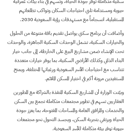
سكنية متكاملة توفر جودة الحياة، وتُسهم في بناء بيئات عمرانية
حيوية ومستدامة تلبي احتياجات السكان وتواكب تطلعاتهم
المستقبلية، انسجاماً مع مستهدفات رؤية السعودية 2030.
وأضافت أن برنامج سكني يواصل تقديم باقة متنوعة من الحلول
والخيارات السكنية، تشمل الوحدات السكنية الجاهزة، والوحدات
تحت الإنشاء ضمن مشاريع البيع على الخارطة، إلى جانب خيار
البناء الذاتي وكذلك الأراضي السكنية، بما يوفر خيارات متعددة
تتناسب مع احتياجات الأسر السعودية ورغباتها المختلفة، ويمنح
المستفيدين مرونة أكبر في اختيار المسكن الملائم.
وبيّنت الوزارة أن المشاريع السكنية المنفذة بالشراكة مع المطورين
العقاريين تسهم في تطوير مجتمعات متكاملة تجمع بين السكن
والخدمات والمرافق العامة والمساحات المفتوحة، بما يعزز جودة
الحياة ويرتقي بتجربة السكن، ويجسد التحول نحو مجتمعات
حيوية توفر بيئة متكاملة للأسر السعودية.