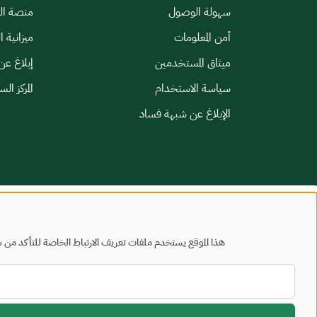
سهولة الوصول
منصة الخ
أمن المعلومات
ميزانية ا
ميثاق المستخدمين
إبلاغ عن
سياسة الاستخدام
المركز ال
الإبلاغ عن شبهة فساد
خريطة الموقع
شروط الاستخدام
هذا الموقع يستخدم ملفات تعريف الارتباط الخاصة للتأكد من س
جميع الحقوق محفوظة - وزارة البلديات والإسكان © 2026
تم تطويره وصيانته بواسطة وزارة البلديات والإسكان