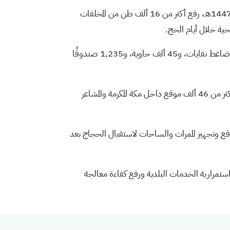
سجلت أعمال النظافة والإصحاح البيئي التي نفذتها وزارة البلديات والإسكان، ممثلةً بأمانة العاصمة المقدسة، خلال موسم حج 1447هـ، رفع أكثر من 16 ألف طن من المخلفات
وأوضحت الوزارة أن منظومة النظافة اعتمدت على أكثر من 88 ألف وحدة نظافة موزعة داخل المشاعر المقدسة، مدعومة بـ123 ضاغط نفايات، و45 ألف حاوية، و1,235 صندوقًا
وشاركت في تنفيذ الأعمال أكثر من 22 ألف كادر بشري بين عمال ومراقبين وموظفين، إلى جانب تنفيذ أعمال الإصحاح البيئي في أكثر من 46 ألف موقع داخل مكة المكرمة والمشاعر
واقع وتجهيز الممرات والساحات لاستقبال الحجاج بعد
ي استمرارية الخدمات البلدية ورفع كفاءة معالجة