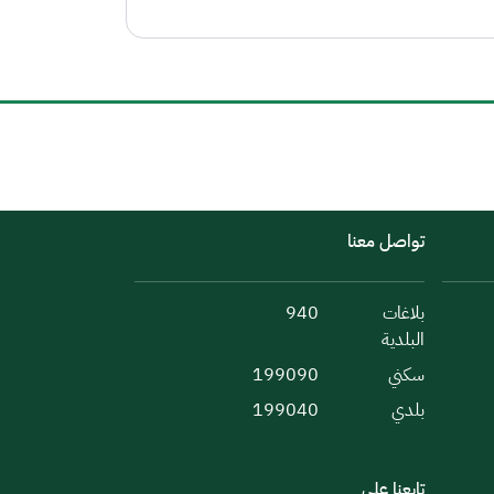
تواصل معنا
بلاغات
940
البلدية
سكني
199090
بلدي
199040
تابعنا على