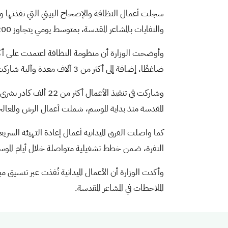
والنفايات بالمشاعر المقدسة، بمتوسط يومي يتجاوز 200 طن، ضمن منظومة تشغيلية واسعة استهدفت المحافظة على البيئة الصحية خلال أيام الحج.
ضاغطًا، إضافة إلى أكثر من 3 آلاف معدة وآلية شاركت في الأعمال التشغيلية والميدانية خلال الموسم.
المقدسة منذ بداية الموسم، شملت أعمال الرش والمعالجة 
كما واصلت الفرق الميدانية أعمال إعادة التهيئة السر
النفرة، ضمن خطط تشغيلية متواصلة خلال أيام الموس
وأكدت الوزارة أن الأعمال الميدانية نُفذت عبر تنسيق م
الملاحظات في المشاعر المقدسة.