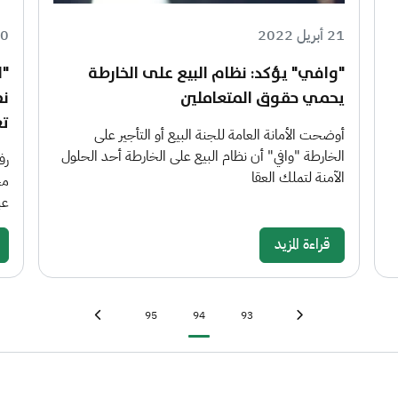
21 أبريل 2022
20 أبري
"وافي" يؤكد: نظام البيع على الخارطة
"ا
يحمي حقوق المتعاملين
نظ
تع
أوضحت الأمانة العامة للجنة البيع أو التأجير على
الخارطة "وافي" أن نظام البيع على الخارطة أحد الحلول
رف
الآمنة لتملك العقا
مج
عب
قراءة المزيد
Last page
»
Page
Current page
Page
First page
«
95
94
93
Next page
›
Previous page
‹