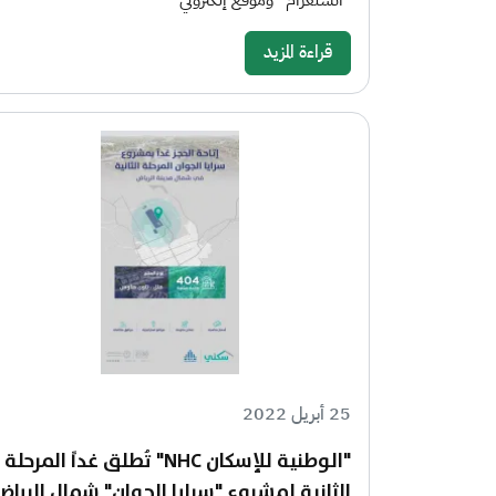
"انستغرام" وموقع إلكتروني
قراءة المزيد
25 أبريل 2022
"الوطنية للإسكان NHC" تُطلق غداً المرحلة
الثانية لمشروع "سرايا الجوان" شمال الرياض