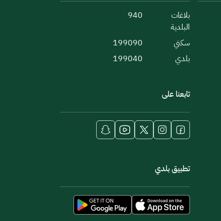
بلاغات
940
البلدية
سكني
199090
بلدي
199040
تابعنا على
تطبيق بلدي