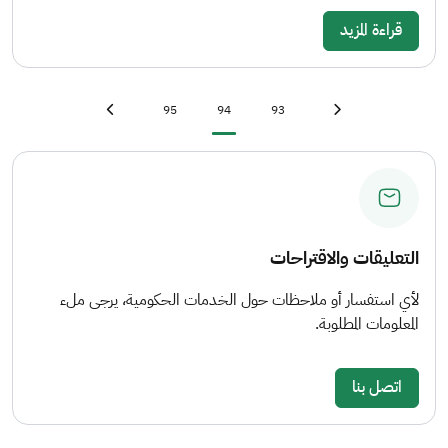
قراءة المزيد
Last page
»
Page
Current page
Page
First page
«
95
94
93
Next page
›
Previous page
‹
التعليقات والاقتراحات
لأي استفسار أو ملاحظات حول الخدمات الحكومية، يرجى ملء
المعلومات المطلوبة.
اتصل بنا