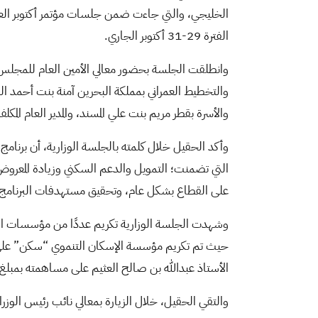
الخليجي، والتي جاءت ضمن جلسات مؤتمر أكتوبر العمر
الفترة 29-31 أكتوبر الجاري.
وانطلقت الجلسة بحضور معالي الأمين العام للمجلس جاسم
والتخطيط العمراني بمملكة البحرين آمنة بنت أحمد ال
والأسرة بقطر مريم بنت علي المسند، والمدير العام الم
التي تضمنت؛ التمويل والدعم السكني وزيادة المعروض 
على القطاع بشكل عام، وتحقيق مستهدفات البرنامج ب
وشهدت الجلسة الوزارية تكريم عددًا من مؤسسات ال
الأستاذ عبدالله بن صالح العثيم على مساهمته بمبلغ 100 مليون ريال سعودي كأكبر مانح في "منصة جود"
والتقي الحقيل، خلال الزيارة بمعالي نائب رئيس ال