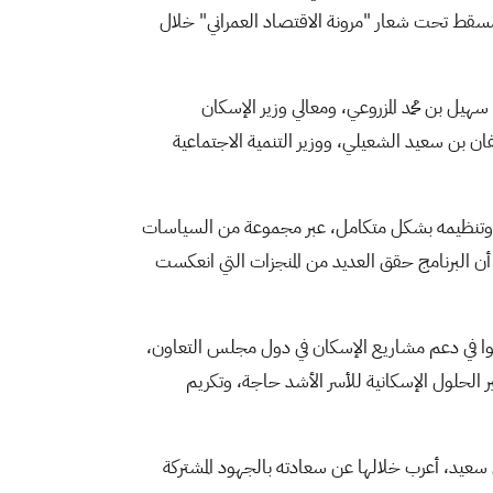
مسقط تحت شعار "مرونة الاقتصاد العمراني" خلال
هيل بن محمد المزروعي، ومعالي وزير الإسكان
ان بن سعيد الشعيلي، ووزير التنمية الاجتماعية
د برامج رؤية المملكة 2030 - تمكن من إعادة هيكلة القطاع وتنظيمه بشكل متكامل، عبر مجموعة من السياسات
أن البرنامج حقق العديد من المنجزات التي انعكست
ا في دعم مشاريع الإسكان في دول مجلس التعاون،
ودي) وذلك في "منصة جود" لتوفير الحلول الإسكانية للأسر الأشد حاجة، وتكريم
عيد، أعرب خلالها عن سعادته بالجهود المشتركة