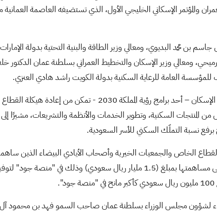
ان والمؤتمر الإسكاني الخليجي الأول، الذي تستضيفه العاصمة العمانية 
 بن محمد البديوي، ومعالي وزير الطاقة والبنية التحتية بدولة الإمارات س
رميحي، ومعالي وزير الإسكان والتخطيط العمراني بسلطنة عمان الدكتور خلف
كلف للمؤسسة العامة للرعاية السكنية بدولة الكويت راشد هادي العنزي.
وأكد الحقيل خلال كلمته بالجلسة الوزارية، أن برنامج الإسكان – أح
من المنتجات السكنية، وتطوير الخدمات والأنظمة والتشريعات، مشيرًا إلى 
رفع نسبة التملّك السكني للأسر السعودية.
قطاع الخاص والجمعيات الخيرية وأصحاب الأيادي البيضاء الذين ساهمو
حيث تم تكريم مؤسسة الإسكان التنموي “سكن” على مساهمتها بمبلغ (1.5 مليار ريال سع
.
وزراء لشؤون مجلس الوزراء بسلطنة عمان صاحب السمو فهد بن محمود آل س