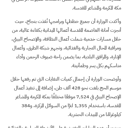
مكة المكرمة والمشاعر المقدسة.
وأكدت الوزارة أن جميع خططها وبرامجها نُفذت بنجاح، حيث
أنجزت أمانة العاصمة المقدسة أعمالها الميدانية بكفاءة عالية، من
خلال مسارات خدمية شملت أعمال النظافة، والإصحاح البيئي،
ومراقبة المحال التجارية والغذائية، وتجهيز شبكة الطرق، وأعمال
الإنارة، والمرافق البلدية، بما يضمن راحة ضيوف الرحمن وأداء
مناسكهم بكل يسر وطمأنينة.
وأوضحت الوزارة أن إجمالي كميات النفايات التي تم رفعها خلال
موسم الحج بلغت نحو 428 ألف طن، إضافة إلى تنفيذ أعمال
الإصحاح البيئي في 7,524 موقعًا مختلفًا بمكة المكرمة والمشاعر
المقدسة، باستخدام 1,355 لترًا من السوائل المركزة، و384
كيلوغرامًا من المبيدات الحشرية.
وبينت أن عدد الزيارات التفتيشية على الأنشطة التجارية والغذائية