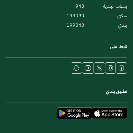
بلاغات البلدية
940
سكني
199090
بلدي
199040
تابعنا على
تطبيق بلدي