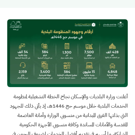
أعلنت وزارة البلديات والإسكان نجاح الخطة التشغيلية لمنظومة
الخدمات البلدية خلال موسم حج 1446هـ، إذ يأتي ذلك للجهود
التي بذلتها الفرق الميدانية من منسوبي الوزارة وأمانة العاصمة
المقدسة والأمانات المساندة وكافة منسوبي الأجهزة الحكومية
المشاركة، ما أسهم في تقديم أفضل الخدمات لضيوف الرحمن في