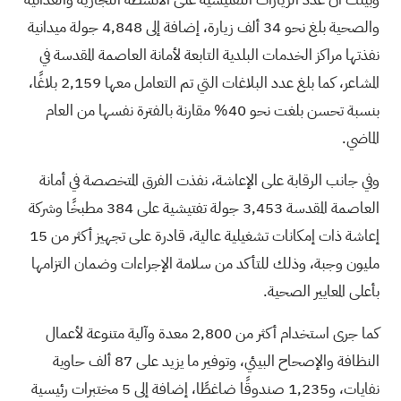
والصحية بلغ نحو 34 ألف زيارة، إضافة إلى 4,848 جولة ميدانية
نفذتها مراكز الخدمات البلدية التابعة لأمانة العاصمة المقدسة في
المشاعر، كما بلغ عدد البلاغات التي تم التعامل معها 2,159 بلاغًا،
بنسبة تحسن بلغت نحو 40% مقارنة بالفترة نفسها من العام
الماضي.
وفي جانب الرقابة على الإعاشة، نفذت الفرق المتخصصة في أمانة
العاصمة المقدسة 3,453 جولة تفتيشية على 384 مطبخًا وشركة
إعاشة ذات إمكانات تشغيلية عالية، قادرة على تجهيز أكثر من 15
مليون وجبة، وذلك للتأكد من سلامة الإجراءات وضمان التزامها
بأعلى المعايير الصحية.
كما جرى استخدام أكثر من 2,800 معدة وآلية متنوعة لأعمال
النظافة والإصحاح البيئي، وتوفير ما يزيد على 87 ألف حاوية
نفايات، و1,235 صندوقًا ضاغطًا، إضافة إلى 5 مختبرات رئيسية