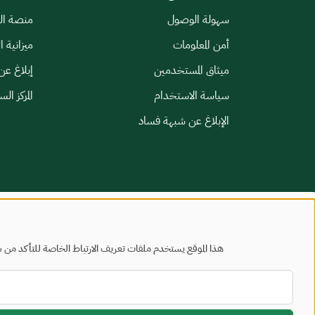
سهولة الوصول
منصة الخ
أمن المعلومات
ميزانية ا
ميثاق المستخدمين
إبلاغ عن
سياسة الاستخدام
المركز ال
الإبلاغ عن شبهة فساد
خريطة الموقع
شروط الاستخدام
هذا الموقع يستخدم ملفات تعريف الارتباط الخاصة للتأكد من س
جميع الحقوق محفوظة - وزارة البلديات والإسكان © 2026
تم تطويره وصيانته بواسطة وزارة البلديات والإسكان