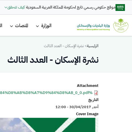
تجاوز إلى المحتوى الرئيسي
موقع حكومي رسمي تابع لحكومة المملكة العربية السعودية
كيف تتحقق
القائمة ا
الوزارة
المنصات
ال
Breadcrumb
الرئيسية
نشرة الإسكان - العدد الثالث
نشرة الإسكان - العدد الثالث
Attachment
%D8%A7%D9%84%D8%B9%D8%AF%D8%AF%20%D8%A7%D9%84%D8%AB%D8%A7%D9%84%D8%AB_0_0.pdf
التاريخ
أحد, 30/04/2017 - 12:00
Cover Image