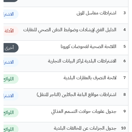
اشتراطات مغاسل الموتى
3
الاشتراط
الدليل الفني لإرشادات وضوابط الدفن الصحي للنفايات
4
الأدلة
اللائحة الصحية لفحوصات كورونا
5
أخرى
الاشتراطات البلدية لمراكز البيانات التجارية
6
الاشتراط
لائحة التصرف بالعقارات البلدية
7
اللوائح
اشتراطات مواقع الباعة الجائلين (التاجر المتنقل)
8
الاشتراط
جدول عقوبات حوادث التسمم الغذائي
9
اللوائح
جدول الجزاءات عن المخالفات البلدية
10
اللوائح