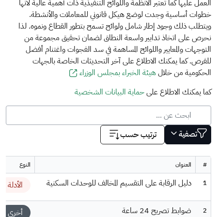
العمل عليها كما تعتبر الأنظمة واللوائح التنفيذية ذات أهمية عالية لأنها
خطوات أساسية وجدت لوضع هيكل قانوني للمعاملات والأنشطة.
ويتطلب ذلك وجود إطار شامل ولوائح تسمح بتطور القطاع ونموه. لذا
نحرص على اتخاذ تدابير واسعة النطاق لضمان تحقيق مجموعة من
التوجهات والمعايير واللوائح المساهمة في سد الفجوات واغتنام أفضل
للفرص. كما يمكنك الاطلاع على آخر التحديثات الخاصة بالجهات
الحكومية من خلال
هيئة الخبراء بمجلس الوزراء
كما يمكنك الاطلاع على
حماية البيانات الشخصية
تصفية
ترتيب حسب
#
العنوان
النوع
دليل الرقابة على التقسيم المخالف للوحدات السكنية
1
الأدلة
ضوابط تصريح 24 ساعة
2
أخرى