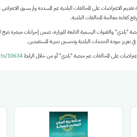
ويرفع كفاءة معالجة المخالفات البلدية.
ر منصة "بلدي" والقنوات الرسمية التابعة للوزارة، ضمن إجراءات ميسّرة ت
ي تعزيز جودة الخدمات البلدية وتحسين تجربة المستفيدين.
لاعتراضات على المخالفات عبر منصة "بلدي" أو من خلال الرابط
ucts/10634