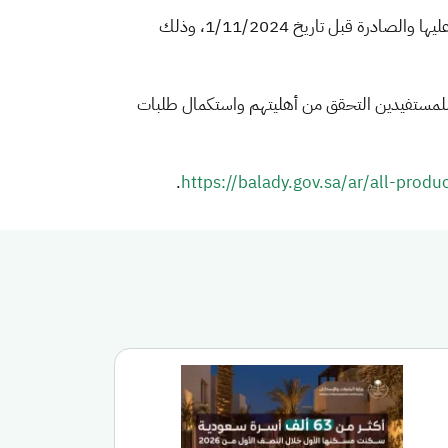
دعت وزارة البلديات والإسكان إلى الاستفادة من إتاحة تقديم الاعتراضات على المخالفات البلدية غير المسددة ولم يسبق الاعتراض عليها والصادرة قبل تاريخ 1/11/2024، وذلك
تيح للمستفيدين التحقق من أهليتهم واستكمال طلبات
.
https://balady.gov.sa/ar/all-prod